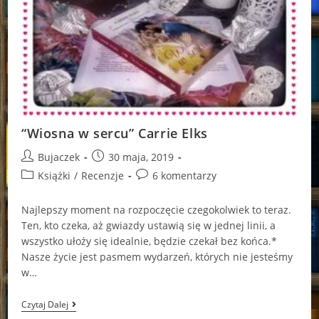
“Wiosna w sercu” Carrie Elks
Post
Post
Bujaczek
30 maja, 2019
author:
published:
Post
Post
Książki
/
Recenzje
6 komentarzy
category:
comments:
Najlepszy moment na rozpoczęcie czegokolwiek to teraz.
Ten, kto czeka, aż gwiazdy ustawią się w jednej linii, a
wszystko ułoży się idealnie, będzie czekał bez końca.*
Nasze życie jest pasmem wydarzeń, których nie jesteśmy
w…
“Wiosna
Czytaj Dalej
W