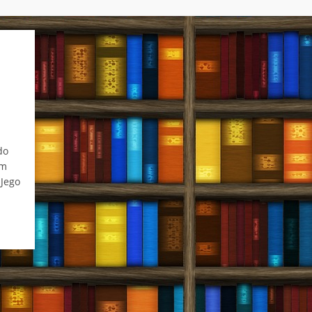
do
ym
 Jego