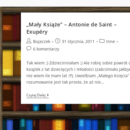
„Mały Książe” – Antonie de Saint –
Exupéry
Post
Post
Post
Bujaczek
31 stycznia, 2011
Inne
author:
published:
category:
Post
6 komentarzy
comments:
Tak wiem ;) Zdziecinniałam ;) Ale robię sobie powrót 
książek z lat dziecięcych i młodości (zabrzmiało jakb
nie wiem ile mam lat :P). Uwielbiam „Małego Księcia”
rozumowanie jest tak proste, że aż nie…
„Mały
Czytaj Dalej
Książe”
–
Antonie
De
Saint
–
Exupéry