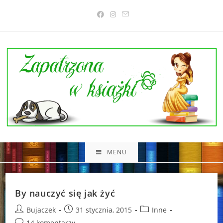
Skip
to
content
MENU
By nauczyć się jak żyć
Post
Post
Post
Bujaczek
31 stycznia, 2015
Inne
author:
published:
category:
Post
14 komentarzy