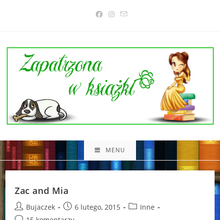
Skip
to
content
MENU
Zac and Mia
Post
Post
Post
Bujaczek
6 lutego, 2015
Inne
author:
published:
category:
Post
15 komentarzy