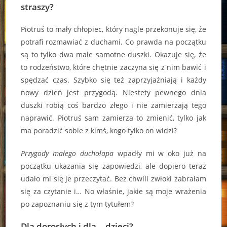
straszy?
Piotruś to mały chłopiec, który nagle przekonuje się, że
potrafi rozmawiać z duchami. Co prawda na początku
są to tylko dwa małe samotne duszki. Okazuje się, że
to rodzeństwo, które chętnie zaczyna się z nim bawić i
spędzać czas. Szybko się też zaprzyjaźniają i każdy
nowy dzień jest przygodą. Niestety pewnego dnia
duszki robią coś bardzo złego i nie zamierzają tego
naprawić. Piotruś sam zamierza to zmienić, tylko jak
ma poradzić sobie z kimś, kogo tylko on widzi?
Przygody małego duchołapa
wpadły mi w oko już na
początku ukazania się zapowiedzi, ale dopiero teraz
udało mi się je przeczytać. Bez chwili zwłoki zabrałam
się za czytanie i… No właśnie, jakie są moje wrażenia
po zapoznaniu się z tym tytułem?
Dla dorosłych i dla… dzieci?