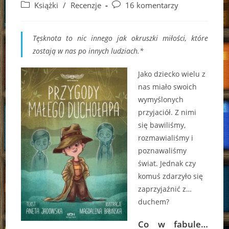
author:
published:
Post
Post
Książki
/
Recenzje
16 komentarzy
category:
comments:
Tęsknota to nic innego jak okruszki miłości, które
zostają w nas po innych ludziach.*
Jako dziecko wielu z
nas miało swoich
wymyślonych
przyjaciół. Z nimi
się bawiliśmy,
rozmawialiśmy i
poznawaliśmy
świat. Jednak czy
komuś zdarzyło się
zaprzyjaźnić z…
duchem?
Co w fabule…