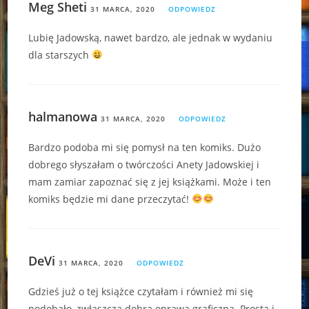
Meg Sheti
31 MARCA, 2020
ODPOWIEDZ
Lubię Jadowską, nawet bardzo, ale jednak w wydaniu
dla starszych
halmanowa
31 MARCA, 2020
ODPOWIEDZ
Bardzo podoba mi się pomysł na ten komiks. Dużo
dobrego słyszałam o twórczości Anety Jadowskiej i
mam zamiar zapoznać się z jej książkami. Może i ten
komiks będzie mi dane przeczytać!
DeVi
31 MARCA, 2020
ODPOWIEDZ
Gdzieś już o tej książce czytałam i również mi się
podobało, zwłaszcza dobra oprawa graficzna. Prosta i