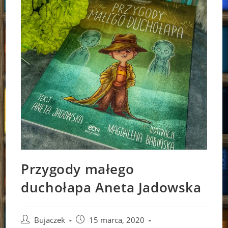
Przygody małego
duchołapa Aneta Jadowska
Post
Post
Bujaczek
15 marca, 2020