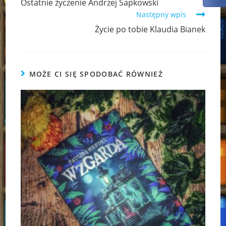
Ostatnie życzenie Andrzej Sapkowski
articles
Następny wpis
Życie po tobie Klaudia Bianek
MOŻE CI SIĘ SPODOBAĆ RÓWNIEŻ