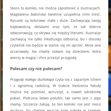
Skoro to komiks, nie można zapomnieć o ilustracjach.
Magdalena Babińska świetnie uzupełnia nimi treść.
Rysunki są kolorowe, małe i duże. Zachwycają swoją
bajkowością, detalami oraz tym, że tak dobrze
odwzorowują, co skrywa się między literami. Ilustracje
zachwycą nie tylko młodszego odbiorcę, bo i dorosły
czytelnik nie będzie w stanie się im oprzeć. Mnie one
oczarowały. Na chwilę stałam się dzieckiem, które
wierzy w magię i chce przeżyć przygodę.
Polecam czy nie polecam?
Przygody małego duchołapa
czyta się z zapartym tchem
i z ogromną radością. W trakcie śledzenia fabuły
można się pośmiać, wzruszyć, a nawet odrobinkę
pobać. Piotrusia łatwo polubić, tak samo jest z jego
mamą. Szczerze żałuję, że ten komiks nie jest nieco
grubszy, bo chętnie jeszcze bym pobyła w tamtym