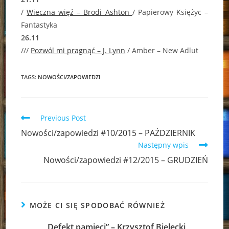
/
Wieczna więź – Brodi Ashton
/ Papierowy Księżyc –
Fantastyka
26.11
///
Pozwól mi pragnąć – J. Lynn
/ Amber – New Adlut
TAGS:
NOWOŚCI/ZAPOWIEDZI
Read
Previous Post
more
Nowości/zapowiedzi #10/2015 – PAŹDZIERNIK
articles
Następny wpis
Nowości/zapowiedzi #12/2015 – GRUDZIEŃ
MOŻE CI SIĘ SPODOBAĆ RÓWNIEŻ
„Defekt pamięci” – Krzysztof Bielecki