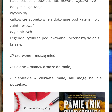
nadchodzące zapowiedzi lub nowości wydawnicze na
dany miesiąc. Moje
wybory są
całkowicie subiektywne i dokonane pod kątem moich
zainteresowań
czytelniczych.
Legenda: tytuły są podlinkowane i przenoszą do opisu
książki;
/// czerwone – muszę mieć,
// zielone – mam/w drodze do mnie,
/ niebieskie – ciekawią mnie, ale mogę na nie
poczekać.