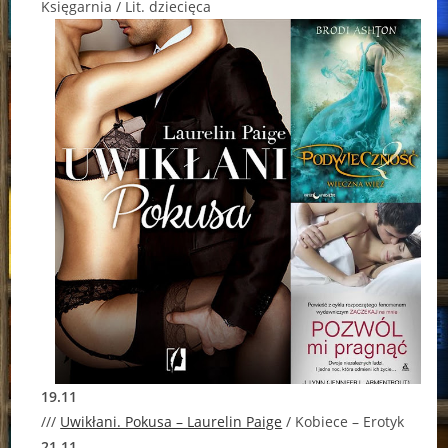
Księgarnia / Lit. dziecięca
19.11
///
Uwikłani. Pokusa – Laurelin Paige
/ Kobiece – Erotyk
21.11