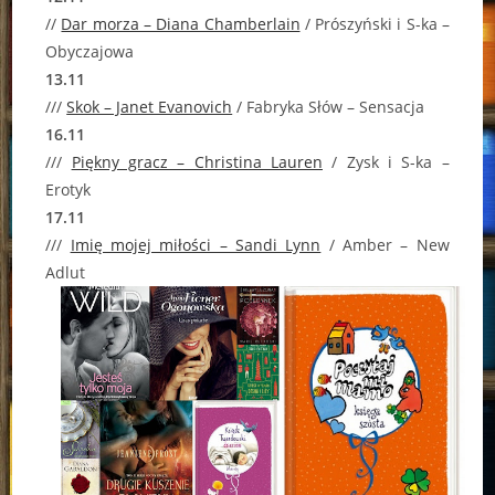
//
Dar morza – Diana Chamberlain
/ Prószyński i S-ka –
Obyczajowa
13.11
///
Skok – Janet Evanovich
/ Fabryka Słów – Sensacja
16.11
///
Piękny gracz – Christina Lauren
/ Zysk i S-ka –
Erotyk
17.11
///
Imię mojej miłości – Sandi Lynn
/ Amber – New
Adlut