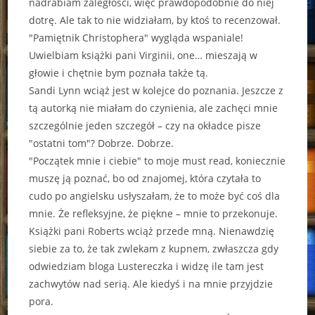
nadrabiam zaległości, więc prawdopodobnie do niej
dotrę. Ale tak to nie widziałam, by ktoś to recenzował.
"Pamiętnik Christophera" wygląda wspaniale!
Uwielbiam książki pani Virginii, one… mieszają w
głowie i chętnie bym poznała także tą.
Sandi Lynn wciąż jest w kolejce do poznania. Jeszcze z
tą autorką nie miałam do czynienia, ale zachęci mnie
szczególnie jeden szczegół – czy na okładce pisze
"ostatni tom"? Dobrze. Dobrze.
"Początek mnie i ciebie" to moje must read, koniecznie
muszę ją poznać, bo od znajomej, która czytała to
cudo po angielsku usłyszałam, że to może być coś dla
mnie. Że refleksyjne, że piękne – mnie to przekonuje.
Książki pani Roberts wciąż przede mną. Nienawdzię
siebie za to, że tak zwlekam z kupnem, zwłaszcza gdy
odwiedziam bloga Lustereczka i widzę ile tam jest
zachwytów nad serią. Ale kiedyś i na mnie przyjdzie
pora.