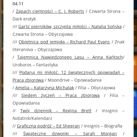
04.11
/
Zapach ciemności – C. J. Roberts
/ Czwarta Strona –
Dark erotyk
///
Garść pierników, szczypta miłości – Natalia Sońska
/
Czwarta Strona – Obyczajowa
///
Obietnica pod jemiołą – Richard Paul Evans
/ Znak
literanova – Obyczajowa
/
Tajemnica Nawiedzonego Lasu – Anna Kańtoch
/
Uroboros – Fantastyka
///
Podaruj mi miłość. 12 świątecznych opowiadań –
Praca zbiorowa
/ Moondrive – Opowiadania
/
Amelia – Katarzyna Michalak
/ Filia – Obyczajowa
///
Siedem życzeń – Praca zbiorowa
/ Filia –
Opowiadania
//
Twój dziennik – Regina Brett
/ Insignis –
Notatnik/Kalendarz
//
Graficzna podróż – Ed Sheeran
/ Insignis – Biografia
///
Świąteczne dzwonki – Sarah Morgan
/