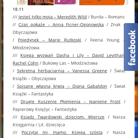
18.11
///
Jesteś tylko moja – Meredith Wild
/ Burda – Romans
//
Czas pokaże – Anna Ficner-Ogonowska
/ Znak –
Obyczajowa
/
Pojedynek – Marie Rutkoski
/ Feeria Young –
Młodzieżowa
///
Księga wyzwań Dasha i Lily – David Levithan,
Rachel Cohn
/ Bukowy Las – Młodzieżowa
/
Sekretna herbaciarnia – Vanessa Greene
/ Świat
Książki – Obyczajowa
/
Spisane własną krwią – Diana Gabaldon
/ Świat
Książki – Fantastyka
///
Drugie Kuszenie Płomienia – Jeaniene Frost
/
Papierowy Księżyc – Fantastyka
///
Ksiądz Twardowski dzieciom. Wiersze
/ Nasza
Księgarnia / Lit. dziecięca
///
Poczytaj mi, mamo. Księga szósta
/ Nasza