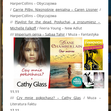
HarperCollins – Obyczajowa
/
Carrie Pilby. Nieznośnie genialna – Caren Lissner
/
HarperCollins – Obyczajowa
//
Playlist for the dead. Posłuchaj, a zrozumiesz –
Michelle Falkoff
/ Feeria Young – New Adlut
///
Imperium ognia – Sabaa Tahir
/ Muza – Fantastyka
11.11
///
Czy mnie pokochasz? – Cathy Glas
/ Muza –
Literatura Faktu
12.11