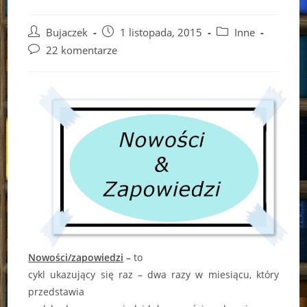
Post
Post
Post
Bujaczek
1 listopada, 2015
Inne
author:
published:
category:
Post
22 komentarze
comments:
Nowości/zapowiedzi
–
to
cykl ukazujący się raz – dwa razy w miesiącu, który
przedstawia