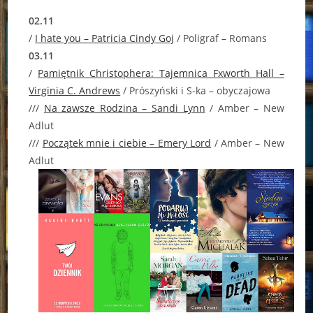
02.11
/
I hate you – Patricia Cindy Goj
/ Poligraf – Romans
03.11
/
Pamiętnik Christophera: Tajemnica Fxworth Hall –
Virginia C. Andrews
/ Prószyński i S-ka – obyczajowa
///
Na zawsze Rodzina – Sandi Lynn
/ Amber – New
Adlut
///
Początek mnie i ciebie – Emery Lord
/ Amber – New
Adlut