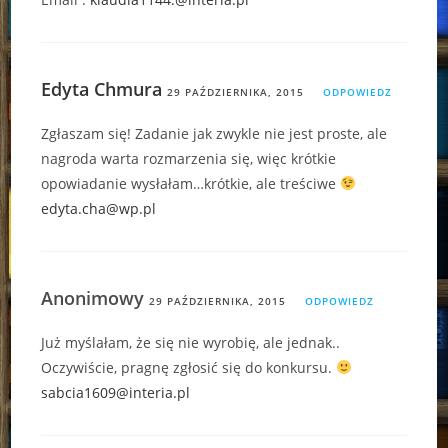
Edyta Chmura
29 PAŹDZIERNIKA, 2015
ODPOWIEDZ
Zgłaszam się! Zadanie jak zwykle nie jest proste, ale
nagroda warta rozmarzenia się, więc krótkie
opowiadanie wysłałam…krótkie, ale treściwe
edyta.cha@wp.pl
Anonimowy
29 PAŹDZIERNIKA, 2015
ODPOWIEDZ
Już myślałam, że się nie wyrobię, ale jednak..
Oczywiście, pragnę zgłosić się do konkursu.
sabcia1609@interia.pl