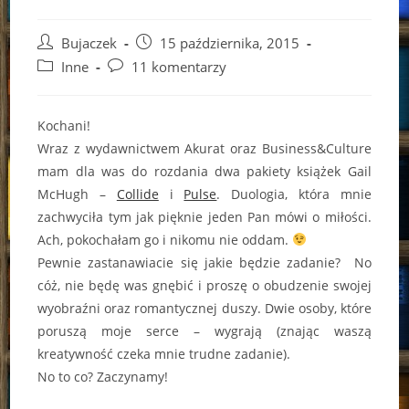
Post
Post
Bujaczek
15 października, 2015
author:
published:
Post
Post
Inne
11 komentarzy
category:
comments:
Kochani!
Wraz z wydawnictwem Akurat oraz Business&Culture
mam dla was do rozdania dwa pakiety książek Gail
McHugh –
Collide
i
Pulse
. Duologia, która mnie
zachwyciła tym jak pięknie jeden Pan mówi o miłości.
Ach, pokochałam go i nikomu nie oddam.
Pewnie zastanawiacie się jakie będzie zadanie? No
cóż, nie będę was gnębić i proszę o obudzenie swojej
wyobraźni oraz romantycznej duszy. Dwie osoby, które
poruszą moje serce – wygrają (znając waszą
kreatywność czeka mnie trudne zadanie).
No to co? Zaczynamy!