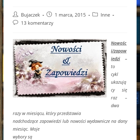
Post
Post
Post
Bujaczek
1 marca, 2015
Inne
author:
published:
category:
Post
13 komentarzy
comments:
Nowośc
i/zapow
iedzi
–
to
cykl
ukazują
cy się
raz –
dwa
razy w miesiącu, który przedstawia
nadchodzące zapowiedzi lub nowości wydawnicze na dany
miesiąc. Moje
wybory są