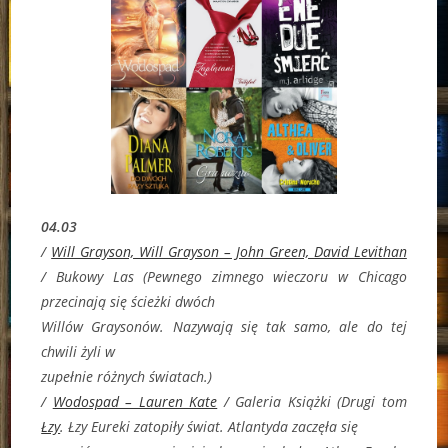
04.03
/
Will Grayson, Will Grayson – John Green, David Levithan
/ Bukowy Las (
Pewnego zimnego wieczoru w Chicago
przecinają się ścieżki dwóch
Willów Graysonów. Nazywają się tak samo, ale do tej
chwili żyli w
zupełnie różnych światach.)
/
Wodospad – Lauren Kate
/ Galeria Książki (Drugi tom
Łzy
.
Łzy Eureki zatopiły świat. Atlantyda zaczęła się