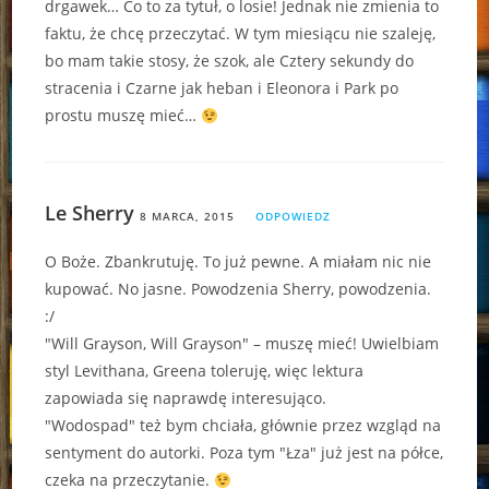
drgawek… Co to za tytuł, o losie! Jednak nie zmienia to
faktu, że chcę przeczytać. W tym miesiącu nie szaleję,
bo mam takie stosy, że szok, ale Cztery sekundy do
stracenia i Czarne jak heban i Eleonora i Park po
prostu muszę mieć…
Le Sherry
8 MARCA, 2015
ODPOWIEDZ
O Boże. Zbankrutuję. To już pewne. A miałam nic nie
kupować. No jasne. Powodzenia Sherry, powodzenia.
:/
"Will Grayson, Will Grayson" – muszę mieć! Uwielbiam
styl Levithana, Greena toleruję, więc lektura
zapowiada się naprawdę interesująco.
"Wodospad" też bym chciała, głównie przez wzgląd na
sentyment do autorki. Poza tym "Łza" już jest na półce,
czeka na przeczytanie.