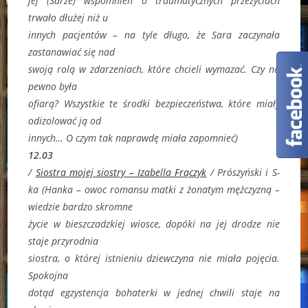
jej (Sarze) wspomnień o traumatycznych przeżyciach
trwało dłużej niż u
innych pacjentów – na tyle długo, że Sara zaczynała
zastanawiać się nad
swoją rolą w zdarzeniach, które chcieli wymazać. Czy na
pewno była
ofiarą? Wszystkie te środki bezpieczeństwa, które miały
odizolować ją od
innych… O czym tak naprawdę miała zapomnieć)
12.03
/
Siostra mojej siostry – Izabella Frączyk
/
Prószyński i S-
ka (
Hanka – owoc romansu matki z żonatym mężczyzną –
wiedzie bardzo skromne
życie w bieszczadzkiej wiosce, dopóki na jej drodze nie
staje przyrodnia
siostra, o której istnieniu dziewczyna nie miała pojęcia.
Spokojna
dotąd egzystencja bohaterki w jednej chwili staje na