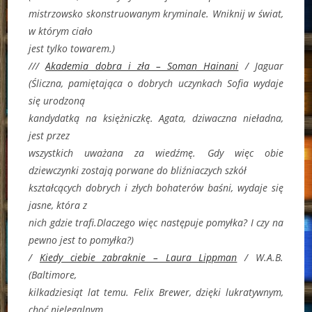
mistrzowsko skonstruowanym kryminale. Wniknij w świat,
w którym ciało
jest tylko towarem.)
///
Akademia dobra i zła – Soman Hainani
/ Jaguar
(Śliczna, pamiętająca o dobrych uczynkach Sofia wydaje
się urodzoną
kandydatką na księżniczkę. Agata, dziwaczna nieładna,
jest przez
wszystkich uważana za wiedźmę. Gdy więc obie
dziewczynki zostają porwane do bliźniaczych szkół
kształcących dobrych i złych bohaterów baśni, wydaje się
jasne, która z
nich gdzie trafi.Dlaczego więc następuje pomyłka? I czy na
pewno jest to pomyłka?)
/
Kiedy ciebie zabraknie – Laura Lippman
/ W.A.B.
(
Baltimore,
kilkadziesiąt lat temu. Felix Brewer, dzięki lukratywnym,
choć nielegalnym