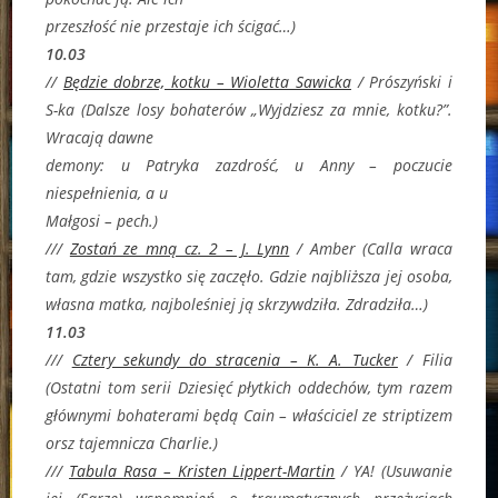
przeszłość nie przestaje ich ścigać…)
10.03
//
Będzie dobrze, kotku – Wioletta Sawicka
/
Prószyński i
S-ka (
Dalsze losy bohaterów „Wyjdziesz za mnie, kotku?”.
Wracają dawne
demony: u Patryka zazdrość, u Anny – poczucie
niespełnienia, a u
Małgosi – pech.)
///
Zostań ze mną cz. 2 – J. Lynn
/ Amber (
Calla wraca
tam, gdzie wszystko się zaczęło. Gdzie najbliższa jej osoba,
własna matka, najboleśniej ją skrzywdziła. Zdradziła…)
11.03
///
Cztery sekundy do stracenia – K. A. Tucker
/ Filia
(Ostatni tom serii Dziesięć płytkich oddechów, tym razem
głównymi bohaterami będą Cain – właściciel ze striptizem
orsz tajemnicza Charlie.)
///
Tabula Rasa – Kristen Lippert-Martin
/ YA! (
Usuwanie