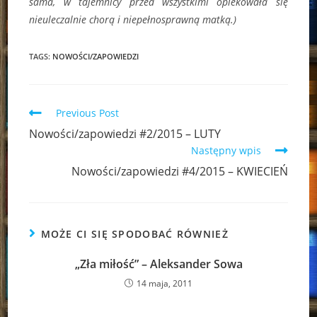
sama, w tajemnicy przed wszystkimi opiekowała się
nieuleczalnie chorą i niepełnosprawną matką.)
TAGS:
NOWOŚCI/ZAPOWIEDZI
Read
Previous Post
more
Nowości/zapowiedzi #2/2015 – LUTY
articles
Następny wpis
Nowości/zapowiedzi #4/2015 – KWIECIEŃ
MOŻE CI SIĘ SPODOBAĆ RÓWNIEŻ
„Zła miłość” – Aleksander Sowa
14 maja, 2011