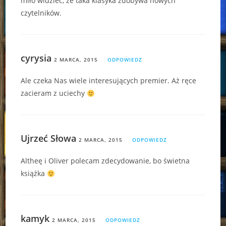
miło widzieć, że taka klasyka zdobywa nowych
czytelników.
cyrysia
2 MARCA, 2015
ODPOWIEDZ
Ale czeka Nas wiele interesujących premier. Aż ręce
zacieram z uciechy
Ujrzeć Słowa
2 MARCA, 2015
ODPOWIEDZ
Altheę i Oliver polecam zdecydowanie, bo świetna
książka
kamyk
2 MARCA, 2015
ODPOWIEDZ