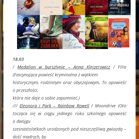
18.03
/
Medalion w bursztynie – Anna Klejzerowicz
/ Filia
(
Fascynująca powieść kryminalna z wątkiem
historycznym, rodzinnym oraz obyczajowym. To opowieść
o przeszłości,
która nie daje o sobie zapomnieć.)
///
Eleonora i Park – Rainbow Rowell
/ Moondrive (
Oto
tocząca się w ciągu jednego roku szkolnego opowieść
o dwojgu
szesnastolatkach urodzonych pod nieszczęśliwą gwiazdą –
dość mądrych, by