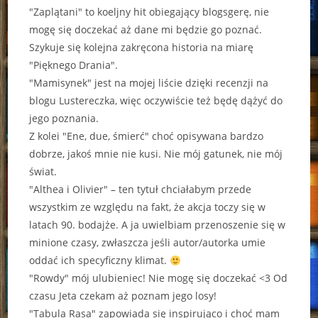
"Zaplątani" to koeljny hit obiegający blogsgerę, nie
mogę się doczekać aż dane mi będzie go poznać.
Szykuje się kolejna zakręcona historia na miarę
"Pięknego Drania".
"Mamisynek" jest na mojej liście dzięki recenzji na
blogu Lustereczka, więc oczywiście też będę dążyć do
jego poznania.
Z kolei "Ene, due, śmierć" choć opisywana bardzo
dobrze, jakoś mnie nie kusi. Nie mój gatunek, nie mój
świat.
"Althea i Olivier" – ten tytuł chciałabym przede
wszystkim ze względu na fakt, że akcja toczy się w
latach 90. bodajże. A ja uwielbiam przenoszenie się w
minione czasy, zwłaszcza jeśli autor/autorka umie
oddać ich specyficzny klimat.
"Rowdy" mój ulubieniec! Nie mogę się doczekać <3 Od
czasu Jeta czekam aż poznam jego losy!
"Tabula Rasa" zapowiada się inspirująco i choć mam