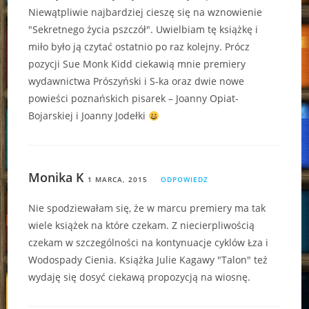
Niewątpliwie najbardziej cieszę się na wznowienie
"Sekretnego życia pszczół". Uwielbiam tę książkę i
miło było ją czytać ostatnio po raz kolejny. Prócz
pozycji Sue Monk Kidd ciekawią mnie premiery
wydawnictwa Prószyński i S-ka oraz dwie nowe
powieści poznańskich pisarek – Joanny Opiat-
Bojarskiej i Joanny Jodełki
Monika K
1 MARCA, 2015
ODPOWIEDZ
Nie spodziewałam się, że w marcu premiery ma tak
wiele książek na które czekam. Z niecierpliwością
czekam w szczególności na kontynuacje cyklów Łza i
Wodospady Cienia. Książka Julie Kagawy "Talon" też
wydaję się dosyć ciekawą propozycją na wiosnę.