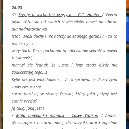
26.03
///
Szepty o wschodzie księżyca – C.C. Hunter
/ Feeria
(Kylie różni się od swoich rówieśników nawet na obozie
dla nadnaturalnych
istot. Widzi duchy i nie należy do żadnego gatunku – za to
ma cechy ich
wszystkich. Teraz pochłania ją odkrywanie sekretów nowej
tożsamości,
martwi się jednak, że Lucas i jego stado nigdy nie
zaakceptują tego, iż
Kylie nie jest wilkołakiem… A to sprawia, że dziewczyna
znów zwraca się
coraz bardziej w stronę Dereka, który jako jedyny jest
stanie przyjąć
ją taką, jaką jest.)
/
Mała opiekunka mamusi – Casey Watson
/ Amber
(Poruszająca historia małej dziewczynki, która zupełnie