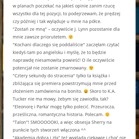
w planach poczekać na jakieś opinie zanim rzucę
wszystko dla tej pozycji, to podejrzewam, że prędzej
czy później i tak wyląduje u mnie na półce.
"Zostań ze mną" – oczywiście J. Lynn pozostanie dla
mnie zawsze priorutetem.
"Kochani dlaczego się poddaliście" zaczęłam czytać
kiedyś-tam po angielsku i myślę, że to będzie
naprawdę niesamowita powieść! O ile oczywiście
potencjał nie zostanie zmarnowany.
"Cztery sekundy do stracenia" tylko ta książka i
zbliżająca się premiera powstrzymują mnie przed
złożeniem zamówienia na bonito.
Skoro to K.A.
Tucker nie ma mowy, żebym się zawiodła, tak?
"Eleonorę i Parka' mogę tylko polecić. Przeurocza,
prześliczna, romantyczna historia. Polecam.
"Talon"! SMOOOOOKI, a więc obsesja Sherry na
punkcie tych stworzeń włączona ^^
"Akademia dobra i zła" też wygląda ciekawie i choć nie