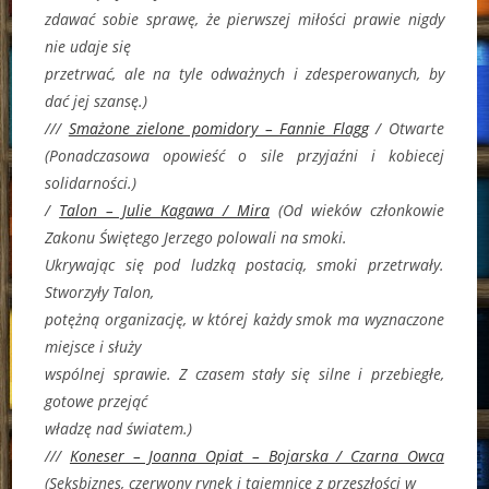
zdawać sobie sprawę, że pierwszej miłości prawie nigdy
nie udaje się
przetrwać, ale na tyle odważnych i zdesperowanych, by
dać jej szansę.)
///
Smażone zielone pomidory – Fannie Flagg
/ Otwarte
(
Ponadczasowa opowieść o sile przyjaźni i kobiecej
solidarności.)
/
Talon – Julie Kagawa / Mira
(
Od wieków członkowie
Zakonu Świętego Jerzego polowali na smoki.
Ukrywając się pod ludzką postacią, smoki przetrwały.
Stworzyły Talon,
potężną organizację, w której każdy smok ma wyznaczone
miejsce i służy
wspólnej sprawie. Z czasem stały się silne i przebiegłe,
gotowe przejąć
władzę nad światem.)
///
Koneser – Joanna Opiat – Bojarska / Czarna Owca
(
Seksbiznes, czerwony rynek i tajemnice z przeszłości w