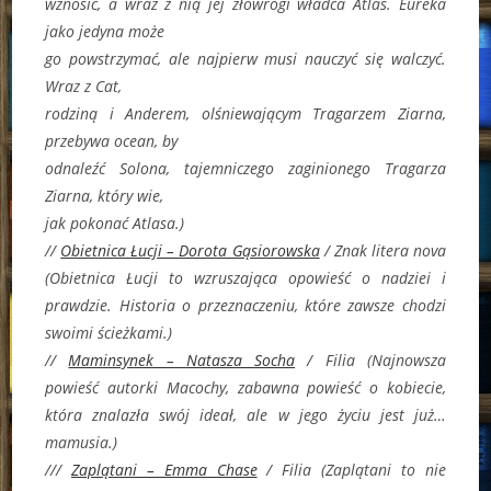
wznosić, a wraz z nią jej złowrogi władca Atlas. Eureka
jako jedyna może
go powstrzymać, ale najpierw musi nauczyć się walczyć.
Wraz z Cat,
rodziną i Anderem, olśniewającym Tragarzem Ziarna,
przebywa ocean, by
odnaleźć Solona, tajemniczego zaginionego Tragarza
Ziarna, który wie,
jak pokonać Atlasa.)
//
Obietnica Łucji – Dorota Gąsiorowska
/ Znak litera nova
(
Obietnica Łucji to wzruszająca opowieść o nadziei i
prawdzie. Historia o przeznaczeniu, które zawsze chodzi
swoimi ścieżkami.)
//
Maminsynek – Natasza Socha
/ Filia (Najnowsza
powieść autorki Macochy, zabawna powieść o kobiecie,
która znalazła swój ideał, ale w jego życiu jest już…
mamusia.)
///
Zaplątani – Emma Chase
/ Filia (
Zaplątani to nie