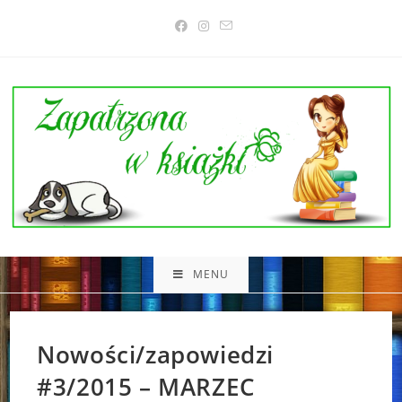
Skip
to
content
MENU
Nowości/zapowiedzi
#3/2015 – MARZEC