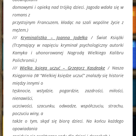
domowymi i opieką nad trójką dzieci. Jagoda wdała się w
romans z
przystojnym Francuzem, kładąc na szali wspólne życie z
mężem.)
///
Kryminalistka – Joanna Jodełka
/
Świat Książki
(
Trzymający w napięciu kryminał psychologiczny autorki
Kamyka i uhonorowanej Nagrodą Wielkiego Kalibru
Polichromii.)
///
Wielka księga uczuć – Grzegorz Kasdepke
/ Nasza
Księgarnia (
W “Wielkiej księdze uczuć” znalazły się historie
między innymi o
tęsknocie, wstydzie, pogardzie, zazdrości, miłości,
nienawiści,
uczciwości, szacunku, odwadze, współczuciu, strachu,
poczuciu winy, a
także o tym, skąd się biorą dzieci. Na końcu każdego
opowiadania