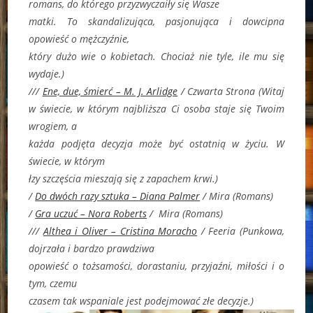
romans, do którego przyzwyczaiły się Wasze
matki. To skandalizująca, pasjonująca i dowcipna
opowieść o mężczyźnie,
który dużo wie o kobietach. Chociaż nie tyle, ile mu się
wydaje.)
///
Ene, due, śmierć – M. J. Arlidge
/ Czwarta Strona (
Witaj
w świecie, w którym najbliższa Ci osoba staje się Twoim
wrogiem, a
każda podjęta decyzja może być ostatnią w życiu. W
świecie, w którym
łzy szczęścia mieszają się z zapachem krwi.)
/
Do dwóch razy sztuka – Diana Palmer
/ Mira (
Romans)
/
Gra uczuć – Nora Roberts
/
Mira (
Romans)
///
Althea i Oliver – Cristina Moracho
/ Feeria (
Punkowa,
dojrzała i bardzo prawdziwa
opowieść o tożsamości, dorastaniu, przyjaźni, miłości i o
tym, czemu
czasem tak wspaniale jest podejmować złe decyzje.)