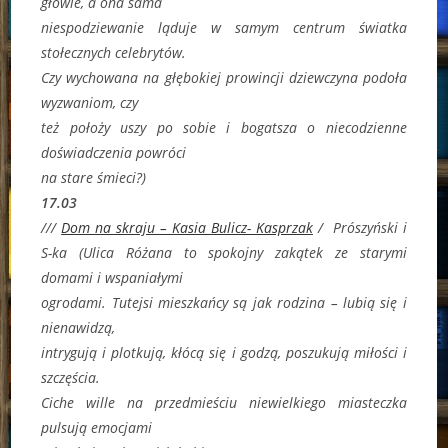
głowie, a ona sama
niespodziewanie ląduje w samym centrum światka
stołecznych celebrytów.
Czy wychowana na głębokiej prowincji dziewczyna podoła
wyzwaniom, czy
też położy uszy po sobie i bogatsza o niecodzienne
doświadczenia powróci
na stare śmieci?)
17.03
///
Dom na skraju – Kasia Bulicz- Kasprzak
/
Prószyński i
S-ka (
Ulica Różana to spokojny zakątek ze starymi
domami i wspaniałymi
ogrodami. Tutejsi mieszkańcy są jak rodzina – lubią się i
nienawidzą,
intrygują i plotkują, kłócą się i godzą, poszukują miłości i
szczęścia.
Ciche wille na przedmieściu niewielkiego miasteczka
pulsują emocjami