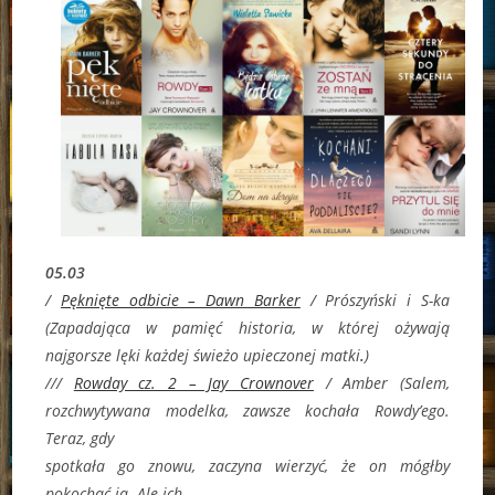
05.03
/
Pęknięte odbicie – Dawn Barker
/ Prószyński i S-ka
(
Zapadająca w pamięć historia, w której ożywają
najgorsze lęki każdej świeżo upieczonej matki
.
)
///
Rowday cz. 2 – Jay Crownover
/ Amber (
Salem,
rozchwytywana modelka, zawsze kochała Rowdy’ego.
Teraz, gdy
spotkała go znowu, zaczyna wierzyć, że on mógłby
pokochać ją. Ale ich