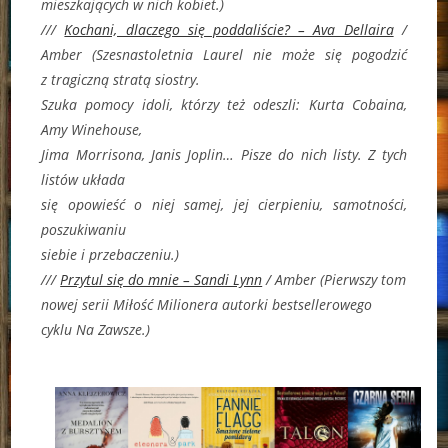
mieszkających w nich kobiet.)
///
Kochani, dlaczego się poddaliście? – Ava Dellaira
/
Amber (
Szesnastoletnia Laurel nie może się pogodzić
z tragiczną stratą siostry.
Szuka pomocy idoli, którzy też odeszli: Kurta Cobaina,
Amy Winehouse,
Jima Morrisona, Janis Joplin… Pisze do nich listy. Z tych
listów układa
się opowieść o niej samej, jej cierpieniu, samotności,
poszukiwaniu
siebie i przebaczeniu.)
///
Przytul się do mnie – Sandi Lynn
/ Amber (Pierwszy tom
nowej serii
Miłość Milionera
autorki bestsellerowego
cyklu
Na Zawsze.)