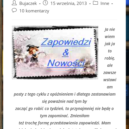
Post
Post
Post
Bujaczek
15 września, 2013
Inne
author:
published:
category:
Post
10 komentarzy
comments:
Ja nie
wiem
jak ja
to
robię,
ale
zawsze
wstawi
am
posty z tego cyklu z opóźnieniem i dlatego zastanawiam
się poważnie nad tym by
zacząć go robić co tydzień, to przynajmniej nie będę o
tym zapominać. Zmieniłam
też trochę formę przedstawienia zapowiedzi. Mam