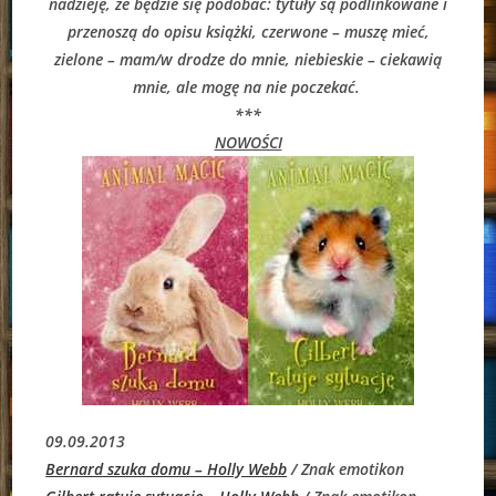
nadzieję, że będzie się podobać: tytuły są podlinkowane i
przenoszą do opisu książki, czerwone – muszę mieć,
zielone – mam/w drodze do mnie, niebieskie – ciekawią
mnie, ale mogę na nie poczekać.
***
NOWOŚCI
09.09.2013
Bernard szuka domu – Holly Webb
/ Znak emotikon