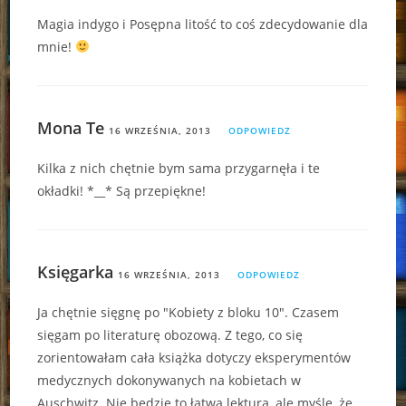
Magia indygo i Posępna litość to coś zdecydowanie dla
mnie!
Mona Te
16 WRZEŚNIA, 2013
ODPOWIEDZ
Kilka z nich chętnie bym sama przygarnęła i te
okładki! *__* Są przepiękne!
Księgarka
16 WRZEŚNIA, 2013
ODPOWIEDZ
Ja chętnie sięgnę po "Kobiety z bloku 10". Czasem
sięgam po literaturę obozową. Z tego, co się
zorientowałam cała książka dotyczy eksperymentów
medycznych dokonywanych na kobietach w
Auschwitz. Nie będzie to łatwa lektura, ale myślę, że