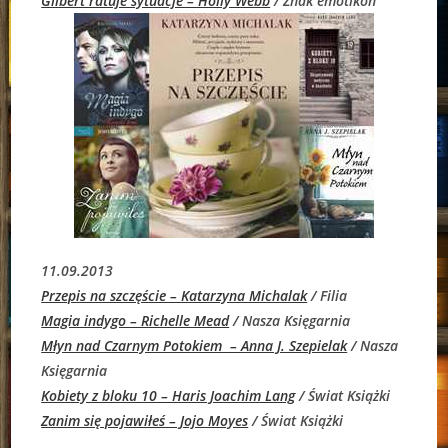
Gilbert ratuje sytuacje – Holly Webb
/ Znak emotikon
11.09.2013
Przepis na szczęście – Katarzyna Michalak
/ Filia
Magia indygo – Richelle Mead
/ Nasza Księgarnia
Młyn nad Czarnym Potokiem – Anna J. Szepielak
/ Nasza
Księgarnia
Kobiety z bloku 10 – Haris Joachim Lang
/ Świat Książki
Zanim się pojawiłeś – Jojo Moyes
/ Świat Książki