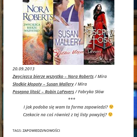
20.09.2013
Zwycięzca bierze wszystko – Nora Roberts
/ Mira
Słodkie kłopoty – Susan Mallery
/ Mira
Posępna litość – Robin LaFevers
/ Fabryka Słów
***
I jak podoba się wam ta forma zapowiedzi?
Czekacie na coś również z tej listy powyżej?
TAGS:
ZAPOWIEDZI/NOWOŚCI