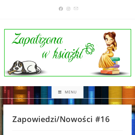
Skip
to
content
MENU
Zapowiedzi/Nowości #16