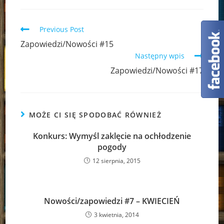
Read
Previous Post
more
Zapowiedzi/Nowości #15
articles
Następny wpis
Zapowiedzi/Nowości #17
MOŻE CI SIĘ SPODOBAĆ RÓWNIEŻ
Konkurs: Wymyśl zaklęcie na ochłodzenie
pogody
12 sierpnia, 2015
Nowości/zapowiedzi #7 – KWIECIEŃ
3 kwietnia, 2014