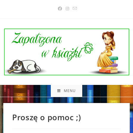
Skip
to
content
MENU
Proszę o pomoc ;)