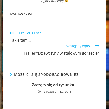
Z góry dziękuję
TAGS:
RÓŻNOŚCI
Read
Previous Post
more
Takie tam…
articles
Następny wpis
Trailer “Dziewczyny w stalowym gorsecie”
MOŻE CI SIĘ SPODOBAĆ RÓWNIEŻ
Zaczęło się od rysunku…
12 października, 2013