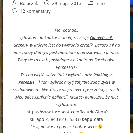
Post
Post
Post
Bujaczek
29 maja, 2013
Inne
author:
published:
category:
Post
12 komentarzy
comments:
Moi kochani,
zgłosiłam do konkursu moją recenzję
Odmieńca P.
Gregory
, w którym jest do wygrania czytnik. Bardzo mi na
nim zależy dlatego postanowiłam poprosić was o pomoc.
Tyczy się to osób posiadających konto na Facebooku.
Pomożecie?
Trzeba wejść w ten link i wybrać opcje
Ranking ->
Recenzje
– i tam wybrać moją zatytułowaną
Życie w
średniowieczu
. Nie którzy mogą mieć opcje Zaloguj, ale to
tylko udostępnienie aplikacji, niestety konieczne, by móc
zagłosować.
https://www.facebook.com/KsiazkoSfera?
sk=app_438403016253838&app_data
Liczę na waszą pomoc i dobre serce