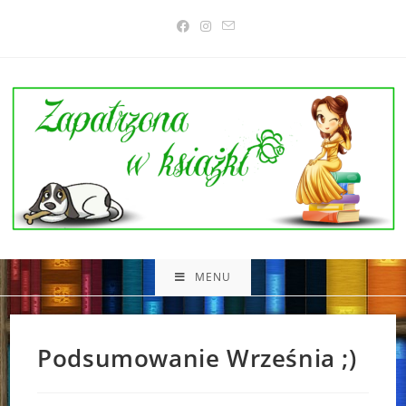
Skip
to
content
MENU
Podsumowanie Września ;)