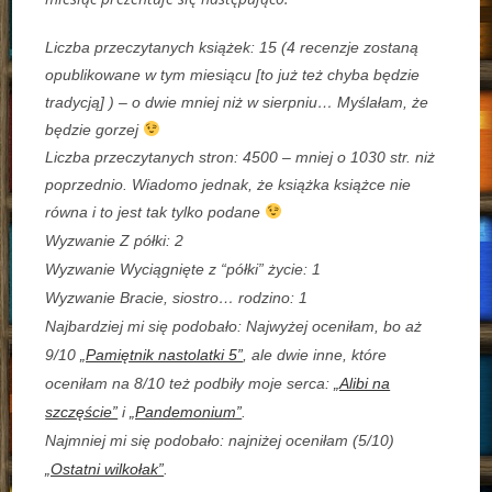
Liczba przeczytanych książek: 15 (4 recenzje zostaną
opublikowane w tym miesiącu [to już też chyba będzie
tradycją] ) – o dwie mniej niż w sierpniu… Myślałam, że
będzie gorzej
Liczba przeczytanych stron: 4500 – mniej o 1030 str. niż
poprzednio. Wiadomo jednak, że książka książce nie
równa i to jest tak tylko podane
Wyzwanie Z półki: 2
Wyzwanie Wyciągnięte z “półki” życie: 1
Wyzwanie Bracie, siostro… rodzino: 1
Najbardziej mi się podobało: Najwyżej oceniłam, bo aż
9/10
„Pamiętnik nastolatki 5”
, ale dwie inne, które
oceniłam na 8/10 też podbiły moje serca:
„Alibi na
szczęście”
i
„Pandemonium”
.
Najmniej mi się podobało: najniżej oceniłam (5/10)
„Ostatni wilkołak”
.