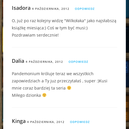
Isadora
4 PAŹDZIERNIKA, 2012
ODPOWIEDZ
O, już po raz kolejny widzę "Wilkołaka" jako najsłabszą
książkę miesiąca:) Coś w tym być musi:)
Pozdrawiam serdecznie!
Dalia
4 PAŹDZIERNIKA, 2012
ODPOWIEDZ
Pandemonium króluje teraz we wszystkich
zapowiedziach a Ty juz przeczytałaś , super :)Kusi
mnie coraz bardziej ta seria
Miłego dzionka
Kinga
4 PAŹDZIERNIKA, 2012
ODPOWIEDZ