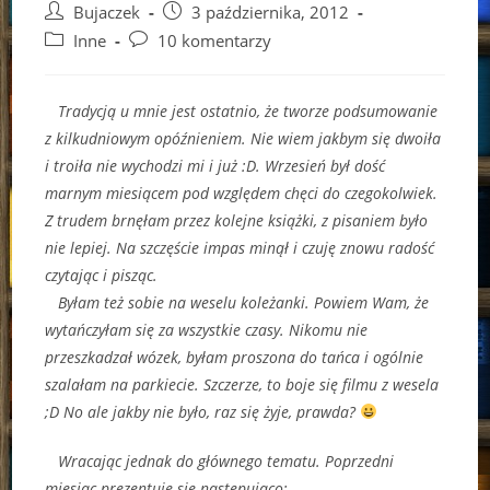
Post
Post
Bujaczek
3 października, 2012
author:
published:
Post
Post
Inne
10 komentarzy
category:
comments:
Tradycją u mnie jest ostatnio, że tworze podsumowanie
z kilkudniowym opóźnieniem. Nie wiem jakbym się dwoiła
i troiła nie wychodzi mi i już :D. Wrzesień był dość
marnym miesiącem pod względem chęci do czegokolwiek.
Z trudem brnęłam przez kolejne książki, z pisaniem było
nie lepiej. Na szczęście impas minął i czuję znowu radość
czytając i pisząc.
Byłam też sobie na weselu koleżanki. Powiem Wam, że
wytańczyłam się za wszystkie czasy. Nikomu nie
przeszkadzał wózek, byłam proszona do tańca i ogólnie
szalałam na parkiecie. Szczerze, to boje się filmu z wesela
;D No ale jakby nie było, raz się żyje, prawda?
Wracając jednak do głównego tematu. Poprzedni
miesiąc prezentuje się następująco: