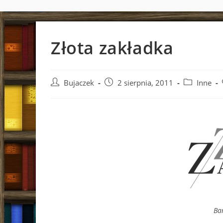
Złota zakładka
Post
Post
Post
Bujaczek
2 sierpnia, 2011
Inne
author:
published:
category:
Bar