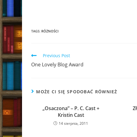
TAGS:
RÓŻNOŚCI
Read
Previous Post
more
One Lovely Blog Award
articles
MOŻE CI SIĘ SPODOBAĆ RÓWNIEŻ
„Osaczona” – P. C. Cast +
Z
Kristin Cast
14 sierpnia, 2011