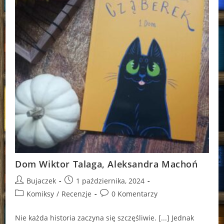
Dom Wiktor Talaga, Aleksandra Machoń
Post
Post
Bujaczek
1 października, 2024
author:
published:
Post
Post
Komiksy
/
Recenzje
0 Komentarzy
category:
comments:
Nie każda historia zaczyna się szczęśliwie. [...] Jednak