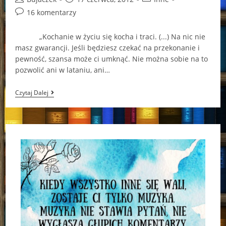
author:
published:
category:
Post
16 komentarzy
comments:
„Kochanie w życiu się kocha i traci. (...) Na nic nie
masz gwarancji. Jeśli będziesz czekać na przekonanie i
pewność, szansa może ci umknąć. Nie można sobie na to
pozwolić ani w lataniu, ani…
Będę
Czytaj Dalej
Czekać
Na
Ciebie…
(„A
Między
Nami
Ocean…”
–
Susan
Wiggs)