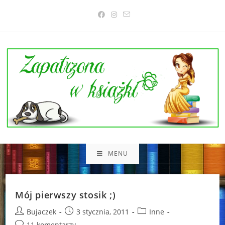
Skip
to
content
MENU
Mój pierwszy stosik ;)
Post
Post
Post
Bujaczek
3 stycznia, 2011
Inne
author:
published:
category:
Post
11 komentarzy