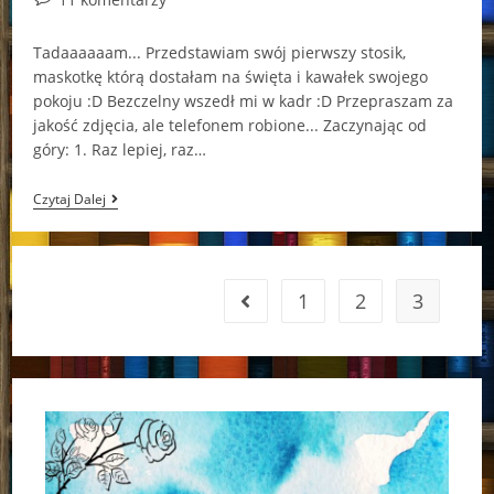
comments:
Tadaaaaaam... Przedstawiam swój pierwszy stosik,
maskotkę którą dostałam na święta i kawałek swojego
pokoju :D Bezczelny wszedł mi w kadr :D Przepraszam za
jakość zdjęcia, ale telefonem robione... Zaczynając od
góry: 1. Raz lepiej, raz…
Mój
Czytaj Dalej
Pierwszy
Stosik
;)
1
2
3
Go to the previous page