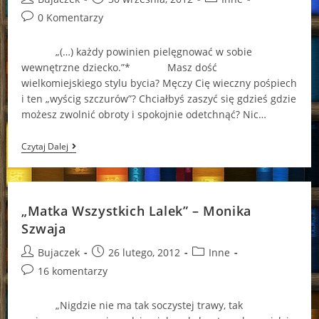
author:
published:
category:
Post
0 Komentarzy
comments:
„(…) każdy powinien pielęgnować w sobie
wewnętrzne dziecko.”* Masz dość
wielkomiejskiego stylu bycia? Męczy Cię wieczny pośpiech
i ten „wyścig szczurów”? Chciałbyś zaszyć się gdzieś gdzie
możesz zwolnić obroty i spokojnie odetchnąć? Nic…
Magia
Czytaj Dalej
Małych
Miejscowości…
(„Magiczne
Miejsce”
–
„Matka Wszystkich Lalek” – Monika
Agnieszka
Krawczyk)
Szwaja
Post
Post
Post
Bujaczek
26 lutego, 2012
Inne
author:
published:
category:
Post
16 komentarzy
comments:
„Nigdzie nie ma tak soczystej trawy, tak