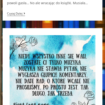
powoli gasła… No ale wracając do książki. Musiała…
„Jak
Czytaj Dalej
To
Robią
Twardzielki…”
–
Mariola
Zaczyńska