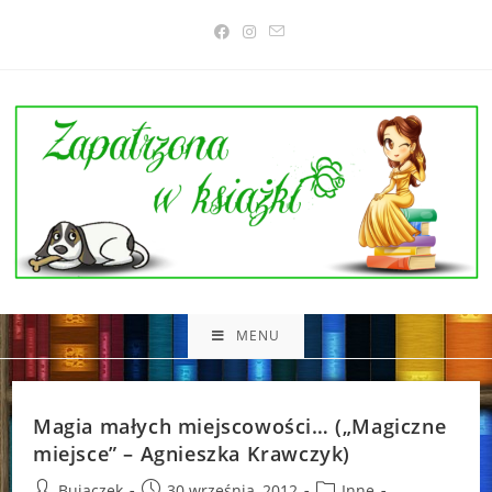
Skip
to
content
MENU
Magia małych miejscowości… („Magiczne
miejsce” – Agnieszka Krawczyk)
Post
Post
Post
Bujaczek
30 września, 2012
Inne