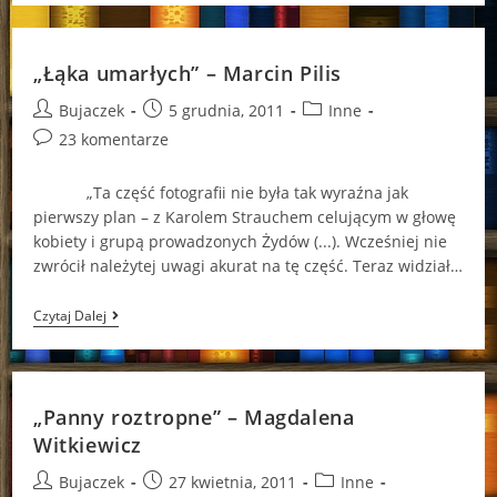
Blondyna”
–
Magdalena
Kulus
„Łąka umarłych” – Marcin Pilis
Post
Post
Post
Bujaczek
5 grudnia, 2011
Inne
author:
published:
category:
Post
23 komentarze
comments:
„Ta część fotografii nie była tak wyraźna jak
pierwszy plan – z Karolem Strauchem celującym w głowę
kobiety i grupą prowadzonych Żydów (...). Wcześniej nie
zwrócił należytej uwagi akurat na tę część. Teraz widział…
„Łąka
Czytaj Dalej
Umarłych”
–
Marcin
Pilis
„Panny roztropne” – Magdalena
Witkiewicz
Post
Post
Post
Bujaczek
27 kwietnia, 2011
Inne