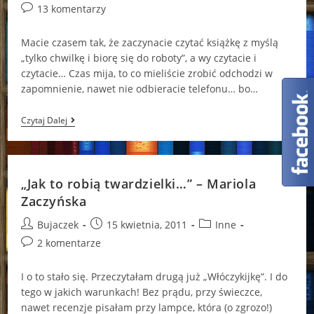
author:
published:
category:
Post
13 komentarzy
comments:
Macie czasem tak, że zaczynacie czytać książkę z myślą
„tylko chwilkę i biorę się do roboty”, a wy czytacie i
czytacie… Czas mija, to co mieliście zrobić odchodzi w
zapomnienie, nawet nie odbieracie telefonu… bo…
„Panny
Czytaj Dalej
Roztropne”
–
Magdalena
Witkiewicz
„Jak to robią twardzielki…” – Mariola
Zaczyńska
Post
Post
Post
Bujaczek
15 kwietnia, 2011
Inne
author:
published:
category:
Post
2 komentarze
comments:
I o to stało się. Przeczytałam drugą już „Włóczykijkę”. I do
tego w jakich warunkach! Bez prądu, przy świeczce,
nawet recenzje pisałam przy lampce, która (o zgrozo!)