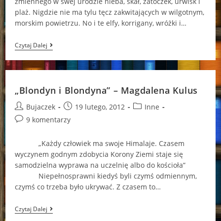
zmiennego w swej urodzie nieba, skał, zatoczek, urwisk i
plaż. Nigdzie nie ma tylu tęcz zakwitających w wilgotnym,
morskim powietrzu. No i te elfy, korrigany, wróżki i…
„Matka
Czytaj Dalej
Wszystkich
Lalek”
–
Monika
Szwaja
„Blondyn i Blondyna” – Magdalena Kulus
Post
Post
Post
Bujaczek
19 lutego, 2012
Inne
author:
published:
category:
Post
9 komentarzy
comments:
„Każdy człowiek ma swoje Himalaje. Czasem
wyczynem godnym zdobycia Korony Ziemi staje się
samodzielna wyprawa na uczelnię albo do kościoła”
Niepełnosprawni kiedyś byli czymś odmiennym,
czymś co trzeba było ukrywać. Z czasem to…
„Blondyn
Czytaj Dalej
I