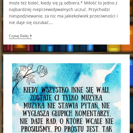
może też boleć, kiedy się ją odbiera.* Miłość to jedno z
najbardziej nieprzewidywalnych uczuć. Przychodzi
niespodziewanie, za nic ma jakiekolwiek przeciwności i
nie daje się oszukać.…
Powróćmy
Czytaj Dalej
Do
Siebie
Corinne
Michaels