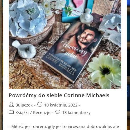
Powróćmy do siebie Corinne Michaels
Post
Post
Bujaczek
10 kwietnia, 2022
author:
published:
Post
Post
Książki
/
Recenzje
13 komentarzy
category:
comments:
- Miłość jest darem, gdy jest ofiarowana dobrowolnie, ale