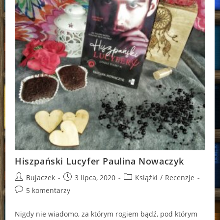
Hiszpański Lucyfer Paulina Nowaczyk
Post
Post
Post
Bujaczek
3 lipca, 2020
Książki
/
Recenzje
author:
published:
category:
Post
5 komentarzy
comments:
Nigdy nie wiadomo, za którym rogiem bądź, pod którym