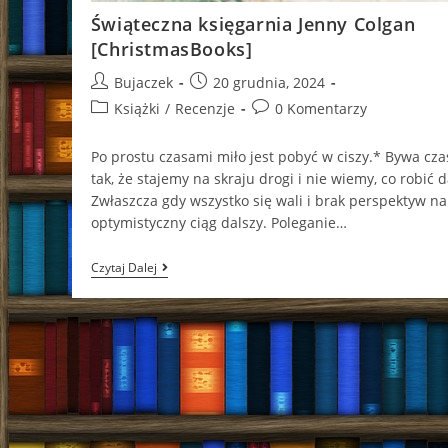
Świąteczna księgarnia Jenny Colgan
[ChristmasBooks]
Post
Post
Bujaczek
20 grudnia, 2024
author:
published:
Post
Post
Książki
/
Recenzje
0 Komentarzy
category:
comments:
Po prostu czasami miło jest pobyć w ciszy.* Bywa cz
tak, że stajemy na skraju drogi i nie wiemy, co robić d
Zwłaszcza gdy wszystko się wali i brak perspektyw na
optymistyczny ciąg dalszy. Poleganie…
Świąteczna
Czytaj Dalej
Księgarnia
Jenny
Colgan
[ChristmasBooks]