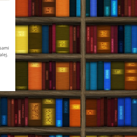
asami
alej.