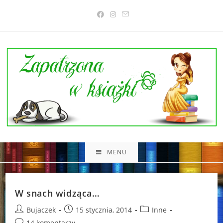
Skip
to
content
MENU
W snach widząca…
Post
Post
Post
Bujaczek
15 stycznia, 2014
Inne
author:
published:
category:
Post
14 komentarzy