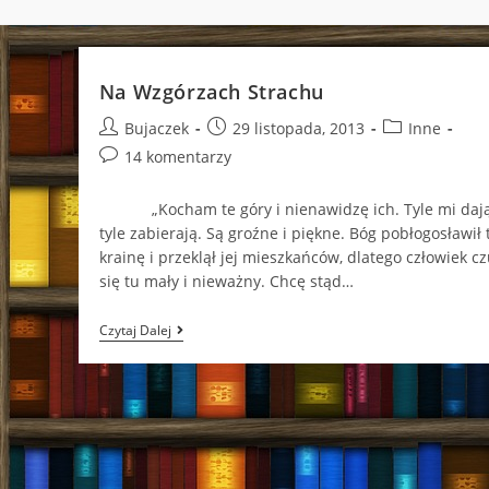
Na Wzgórzach Strachu
Post
Post
Post
Bujaczek
29 listopada, 2013
Inne
author:
published:
category:
Post
14 komentarzy
comments:
„Kocham te góry i nienawidzę ich. Tyle mi dają
tyle zabierają. Są groźne i piękne. Bóg pobłogosławił 
krainę i przeklął jej mieszkańców, dlatego człowiek cz
się tu mały i nieważny. Chcę stąd…
Na
Czytaj Dalej
Wzgórzach
Strachu