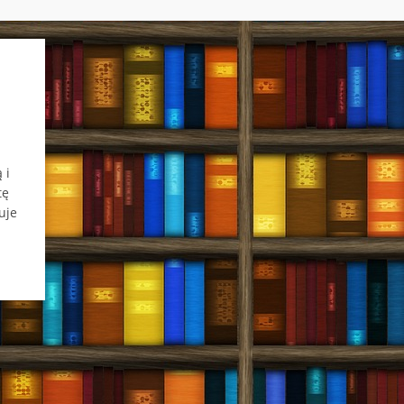
 i
tę
uje