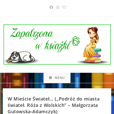
Skip
to
content
MENU
W Mieście Świateł… („Podróż do miasta
świateł. Róża z Wolskich” – Małgorzata
Gutowska-Adamczyk)