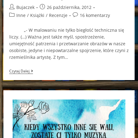
Post
Post
Bujaczek
26 października, 2012
author:
published:
Post
Post
Inne
/
Książki
/
Recenzje
16 komentarzy
category:
comments:
„- W malowaniu nie tylko biegłość techniczna się
liczy. (…) Ważna jest także myśl, spostrzeżenie,
umiejętność patrzenia i przetwarzanie obrazów w nasze
osobiste, jedyne i niepowtarzalne spojrzenie, które czyni z
rzemieślnika artystę. Z tym…
W
Czytaj Dalej
Mieście
Świateł…
(„Podróż
Do
Miasta
Świateł.
Róża
Z
Wolskich”
–
Małgorzata
Gutowska-
Adamczyk)