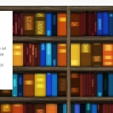
e od
ją
eźć