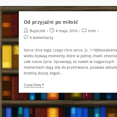
Od przyjaźni po miłość
Post
Post
Post
Bujaczek
4 maja, 2016
Inne
author:
published:
category:
Post
6 komentarzy
comments:
Serce chce tego, czego chce serce. [s. 119]Niezależni
wieku bywają momenty, które w jednej chwili zmienia
całe nasze życie. Sprawiają, że nawet w najgorszych
momentach dają siłę do przetrwania, pozwala odnal
bratnią duszę, kogoś…
Od
Czytaj Dalej
Przyjaźni
Po
Miłość