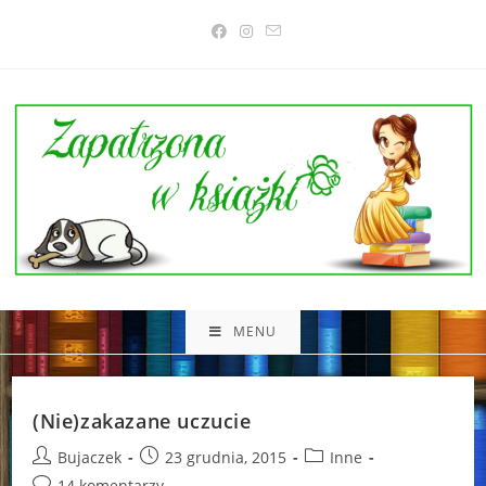
Skip
to
content
MENU
(Nie)zakazane uczucie
Post
Post
Post
Bujaczek
23 grudnia, 2015
Inne
author:
published:
category:
Post
14 komentarzy