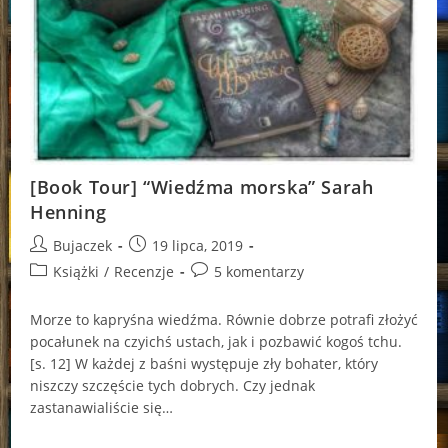
[Book Tour] “Wiedźma morska” Sarah
Henning
Post
Post
Bujaczek
19 lipca, 2019
author:
published:
Post
Post
Książki
/
Recenzje
5 komentarzy
category:
comments:
Morze to kapryśna wiedźma. Równie dobrze potrafi złożyć
pocałunek na czyichś ustach, jak i pozbawić kogoś tchu.
[s. 12] W każdej z baśni występuje zły bohater, który
niszczy szczęście tych dobrych. Czy jednak
zastanawialiście się…