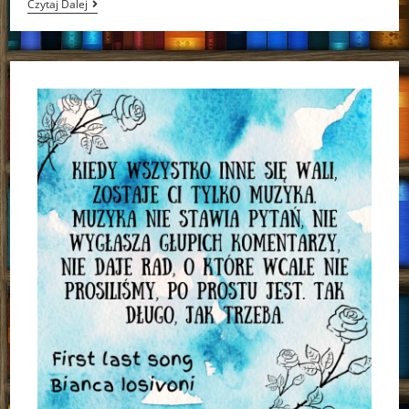
[Book
Czytaj Dalej
Tour]
“Wiedźma
Morska”
Sarah
Henning