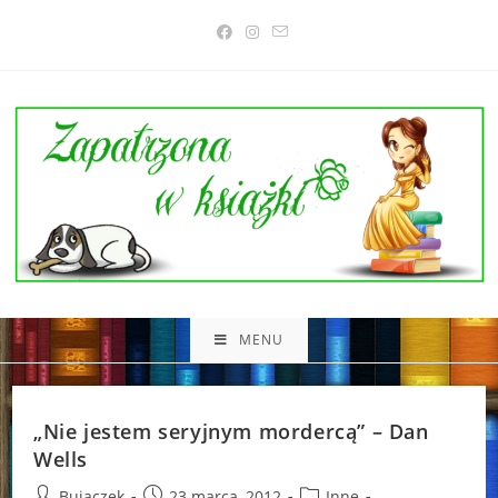
Skip
to
content
MENU
„Nie jestem seryjnym mordercą” – Dan
Wells
Post
Post
Post
Bujaczek
23 marca, 2012
Inne