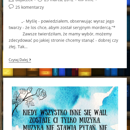
author:
published:
category:
Post
25 komentarzy
comments:
„- Myślę - powiedziałem, obserwując wyraz jego
twarzy - że los chce, abym został seryjnym mordercą.”*
Zawsze twierdziłam, że mamy wybór, możemy
zdecydować po jakiej stronie chcemy stanąć - dobrej czy
złej. Tak…
„Nie
Czytaj Dalej
Jestem
Seryjnym
Mordercą”
–
Dan
Wells