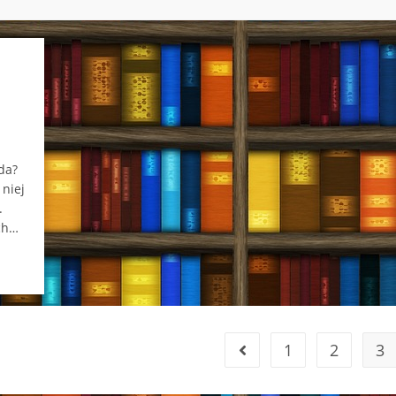
da?
 niej
.
ech…
1
2
3
Go to the previous page