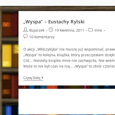
„Wyspa” – Eustachy Rylski
Post
Post
Post
Bujaczek
19 kwietnia, 2011
Inne
author:
published:
category:
Post
10 komentarzy
comments:
O akcji „Włóczykijka” nie muszę już wspominać, praw
„Wyspa” to kolejna, książka, którą przeczytałam dzięki
Cóż… Niestety książka mnie nie zachwyciła. Nie wiem
Może to nie był czas na nią… „Wyspa” to zbiór czter
„Wyspa”
Czytaj Dalej
–
Eustachy
Rylski