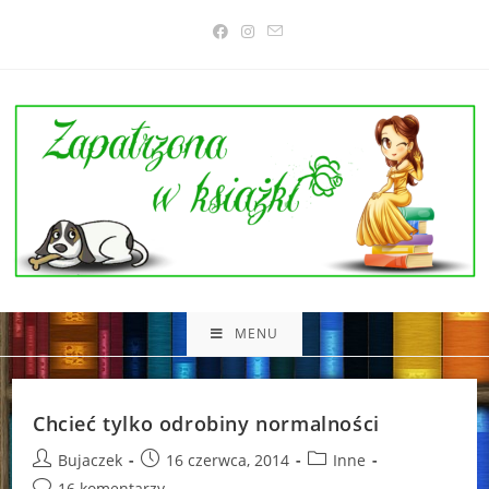
Skip
to
content
MENU
Chcieć tylko odrobiny normalności
Post
Post
Post
Bujaczek
16 czerwca, 2014
Inne
author:
published:
category:
Post
16 komentarzy