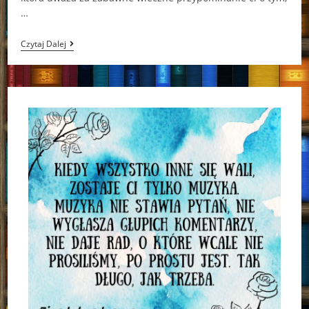
…
Każdy
Czytaj Dalej
Ma
Swój
Błękitny
Zamek