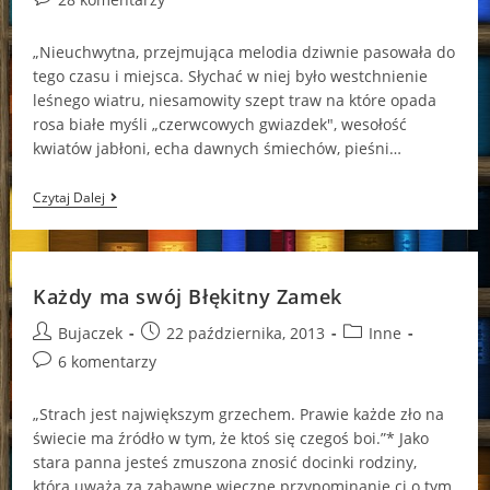
comments:
„Nieuchwytna, przejmująca melodia dziwnie pasowała do
tego czasu i miejsca. Słychać w niej było westchnienie
leśnego wiatru, niesamowity szept traw na które opada
rosa białe myśli „czerwcowych gwiazdek", wesołość
kwiatów jabłoni, echa dawnych śmiechów, pieśni…
Uzdrawiająca
Czytaj Dalej
Moc
Miłości
Każdy ma swój Błękitny Zamek
Post
Post
Post
Bujaczek
22 października, 2013
Inne
author:
published:
category:
Post
6 komentarzy
comments:
„Strach jest największym grzechem. Prawie każde zło na
świecie ma źródło w tym, że ktoś się czegoś boi.”* Jako
stara panna jesteś zmuszona znosić docinki rodziny,
która uważa za zabawne wieczne przypominanie ci o tym,