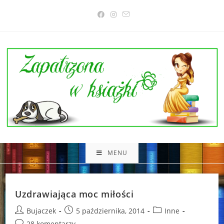
Skip
to
content
MENU
Uzdrawiająca moc miłości
Post
Post
Post
Bujaczek
5 października, 2014
Inne
author:
published:
category:
Post
28 komentarzy