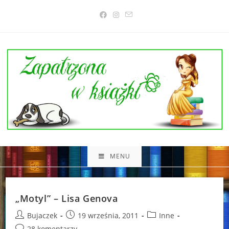
Skip
to
content
MENU
„Motyl” – Lisa Genova
Post
Post
Post
Bujaczek
19 września, 2011
Inne
author:
published:
category:
Post
28 komentarzy