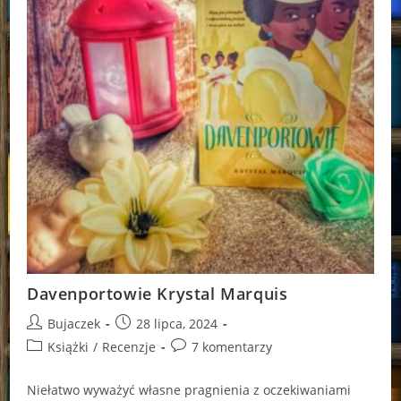
Davenportowie Krystal Marquis
Post
Post
Bujaczek
28 lipca, 2024
author:
published:
Post
Post
Książki
/
Recenzje
7 komentarzy
category:
comments:
Niełatwo wyważyć własne pragnienia z oczekiwaniami