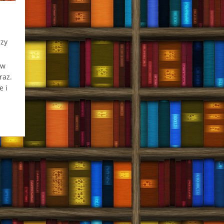
zy
 w
raz.
e i