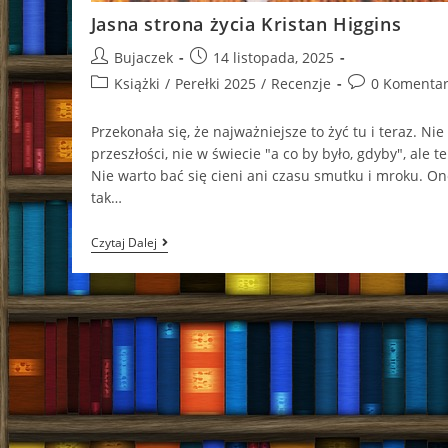
Jasna strona życia Kristan Higgins
Post
Post
Bujaczek
14 listopada, 2025
author:
published:
Post
Post
Książki
/
Perełki 2025
/
Recenzje
0 Komentar
category:
comments:
Przekonała się, że najważniejsze to żyć tu i teraz. Nie
przeszłości, nie w świecie "a co by było, gdyby", ale te
Nie warto bać się cieni ani czasu smutku i mroku. On
tak…
Jasna
Czytaj Dalej
Strona
Życia
Kristan
Higgins