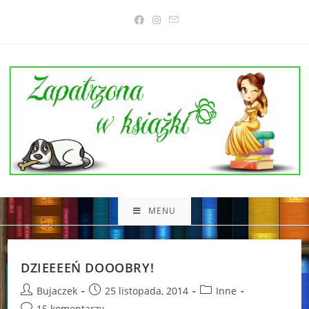
Skip
to
content
MENU
DZIEEEEŃ DOOOBRY!
Post
Post
Post
Bujaczek
25 listopada, 2014
Inne
author:
published:
category:
Post
15 komentarzy