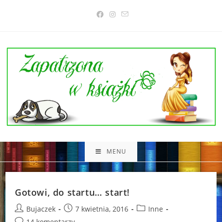
Skip
to
content
MENU
Gotowi, do startu… start!
Post
Post
Post
Bujaczek
7 kwietnia, 2016
Inne
author:
published:
category:
Post
14 komentarzy