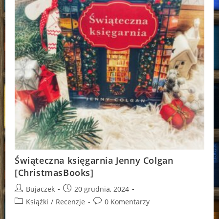
Świąteczna księgarnia Jenny Colgan
[ChristmasBooks]
Post
Post
Bujaczek
20 grudnia, 2024
author:
published:
Post
Post
Książki
/
Recenzje
0 Komentarzy
category:
comments: