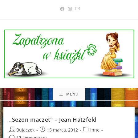
Skip
to
content
MENU
„Sezon maczet” – Jean Hatzfeld
Post
Post
Post
Bujaczek
15 marca, 2012
Inne
author:
published:
category:
Post
17 komentarzy