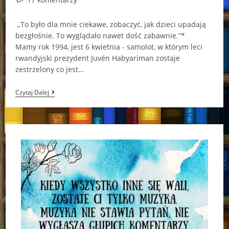
comments:
„To było dla mnie ciekawe, zobaczyć, jak dzieci upadają
bezgłośnie. To wyglądało nawet dość zabawnie.”*
Mamy rok 1994, jest 6 kwietnia - samolot, w którym leci
rwandyjski prezydent Juvén Habyariman zostaje
zestrzelony co jest…
„Sezon
Czytaj Dalej
Maczet”
–
Jean
Hatzfeld