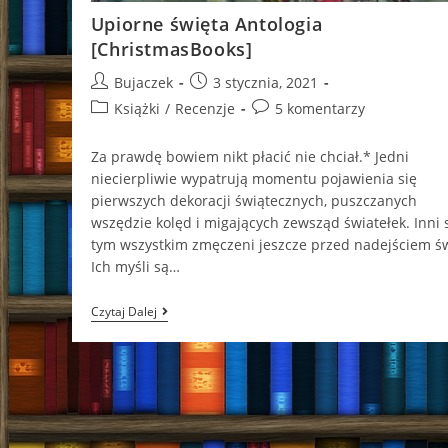
Upiorne święta Antologia
[ChristmasBooks]
Post
Post
Bujaczek
3 stycznia, 2021
author:
published:
Post
Post
Książki
/
Recenzje
5 komentarzy
category:
comments:
Za prawdę bowiem nikt płacić nie chciał.* Jedni
niecierpliwie wypatrują momentu pojawienia się
pierwszych dekoracji świątecznych, puszczanych
wszędzie kolęd i migających zewsząd światełek. Inni 
tym wszystkim zmęczeni jeszcze przed nadejściem św
Ich myśli są…
Upiorne
Czytaj Dalej
Święta
Antologia
[ChristmasBooks]