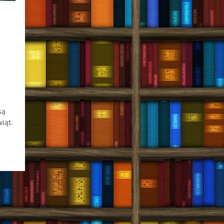
są
iąt.