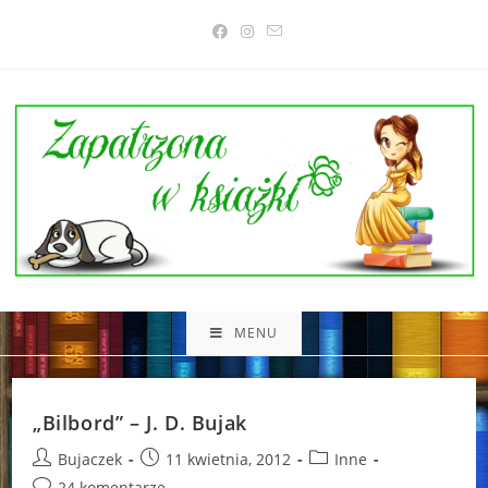
Skip
to
content
MENU
„Bilbord” – J. D. Bujak
Post
Post
Post
Bujaczek
11 kwietnia, 2012
Inne
author:
published:
category:
Post
24 komentarze