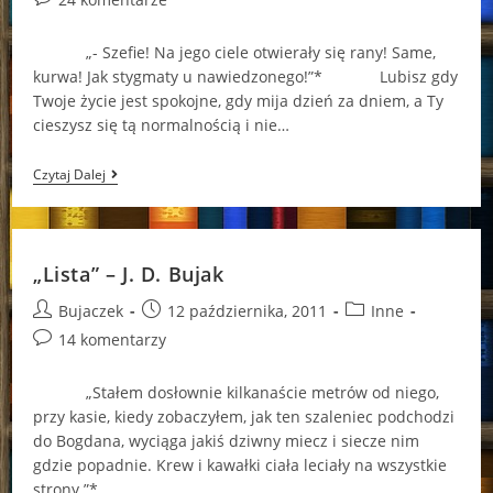
comments:
„- Szefie! Na jego ciele otwierały się rany! Same,
kurwa! Jak stygmaty u nawiedzonego!”* Lubisz gdy
Twoje życie jest spokojne, gdy mija dzień za dniem, a Ty
cieszysz się tą normalnością i nie…
„Bilbord”
Czytaj Dalej
–
J.
D.
Bujak
„Lista” – J. D. Bujak
Post
Post
Post
Bujaczek
12 października, 2011
Inne
author:
published:
category:
Post
14 komentarzy
comments:
„Stałem dosłownie kilkanaście metrów od niego,
przy kasie, kiedy zobaczyłem, jak ten szaleniec podchodzi
do Bogdana, wyciąga jakiś dziwny miecz i siecze nim
gdzie popadnie. Krew i kawałki ciała leciały na wszystkie
strony.”* …