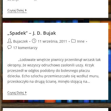
„Lista”
Czytaj Dalej
–
J.
D.
Bujak
„Spadek” – J. D. Bujak
Post
Post
Post
Bujaczek
11 września, 2011
Inne
author:
published:
category:
Post
17 komentarzy
comments:
„Lodowate wnętrze piwnicy przeniknął wrzask tak
okropny, że wszyscy odruchowo zasłonili uszy. Krzyk
przeszedł w odgłos podobny do bolesnego płaczu
dziecka. Echo szlochu przemieszczało się wzdłuż muru,
przeskoczyło na drugą ścianę, minęło stojącą na…
„Spadek”
Czytaj Dalej
–
J.
D.
Bujak