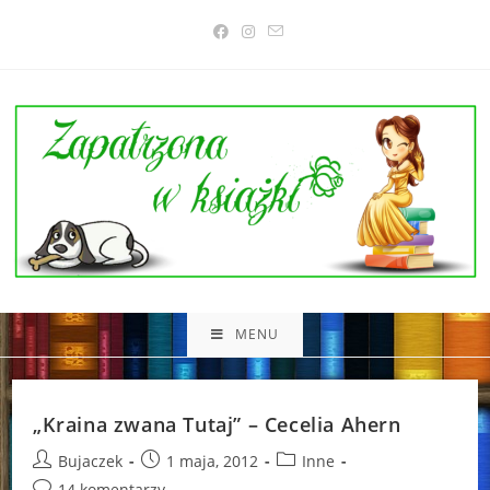
Skip
to
content
MENU
„Kraina zwana Tutaj” – Cecelia Ahern
Post
Post
Post
Bujaczek
1 maja, 2012
Inne
author:
published:
category:
Post
14 komentarzy