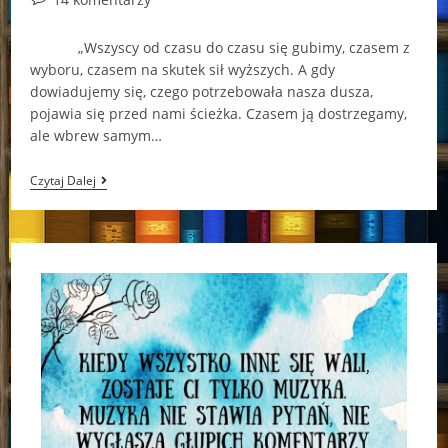
comments:
„Wszyscy od czasu do czasu się gubimy, czasem z
wyboru, czasem na skutek sił wyższych. A gdy
dowiadujemy się, czego potrzebowała nasza dusza,
pojawia się przed nami ścieżka. Czasem ją dostrzegamy,
ale wbrew samym…
„Kraina
Czytaj Dalej
Zwana
Tutaj”
–
Cecelia
Ahern