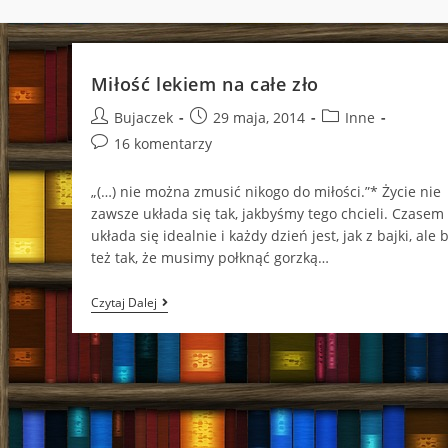
Miłość lekiem na całe zło
Post
Post
Post
Bujaczek
29 maja, 2014
Inne
author:
published:
category:
Post
16 komentarzy
comments:
„(…) nie można zmusić nikogo do miłości.”* Życie nie
zawsze układa się tak, jakbyśmy tego chcieli. Czasem
układa się idealnie i każdy dzień jest, jak z bajki, ale
też tak, że musimy połknąć gorzką…
Miłość
Czytaj Dalej
Lekiem
Na
Całe
Zło