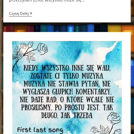
Kolejne,
Czytaj Dalej
Lecz
Czy
Ostatnie?
Huraki
Murakami-
Wyzwanie!