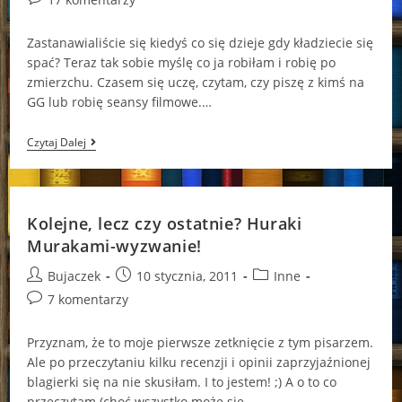
comments:
Zastanawialiście się kiedyś co się dzieje gdy kładziecie się
spać? Teraz tak sobie myślę co ja robiłam i robię po
zmierzchu. Czasem się uczę, czytam, czy piszę z kimś na
GG lub robię seansy filmowe.…
„Po
Czytaj Dalej
Zmierzchu”
–
Haruki
Murakami
Kolejne, lecz czy ostatnie? Huraki
Murakami-wyzwanie!
Post
Post
Post
Bujaczek
10 stycznia, 2011
Inne
author:
published:
category:
Post
7 komentarzy
comments:
Przyznam, że to moje pierwsze zetknięcie z tym pisarzem.
Ale po przeczytaniu kilku recenzji i opinii zaprzyjaźnionej
blagierki się na nie skusiłam. I to jestem! ;) A o to co
przeczytam (choć wszystko może się…