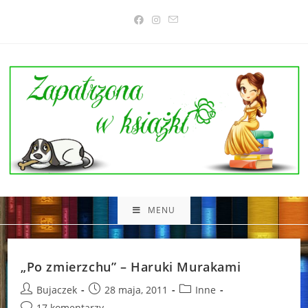
Skip
to
content
MENU
„Po zmierzchu” – Haruki Murakami
Post
Post
Post
Bujaczek
28 maja, 2011
Inne
author:
published:
category:
Post
17 komentarzy