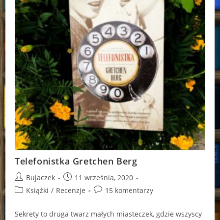
Telefonistka Gretchen Berg
Post
Post
Bujaczek
11 września, 2020
author:
published:
Post
Post
Książki
/
Recenzje
15 komentarzy
category:
comments:
Sekrety to druga twarz małych miasteczek, gdzie wszyscy