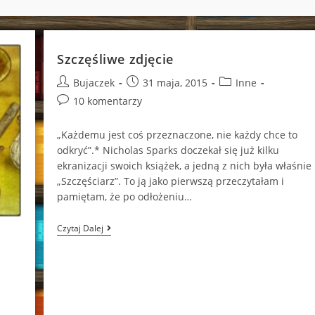
Szczęśliwe zdjęcie
Post
Post
Post
Bujaczek
31 maja, 2015
Inne
author:
published:
category:
Post
10 komentarzy
comments:
„Każdemu jest coś przeznaczone, nie każdy chce to
odkryć”.* Nicholas Sparks doczekał się już kilku
ekranizacji swoich książek, a jedną z nich była właśnie
„Szczęściarz”. To ją jako pierwszą przeczytałam i
pamiętam, że po odłożeniu…
Szczęśliwe
Czytaj Dalej
Zdjęcie