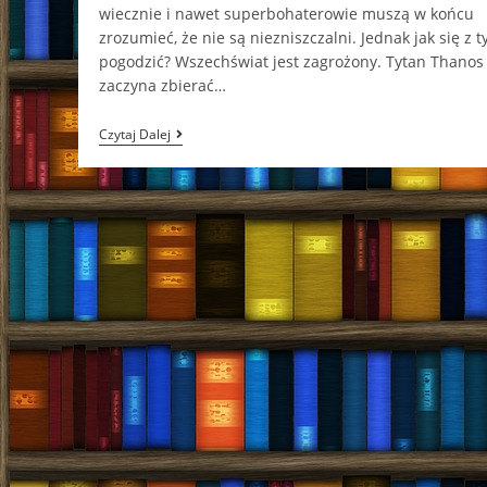
wiecznie i nawet superbohaterowie muszą w końcu
zrozumieć, że nie są niezniszczalni. Jednak jak się z 
pogodzić? Wszechświat jest zagrożony. Tytan Thanos
zaczyna zbierać…
Avengers:
Czytaj Dalej
Wojna
Bez
Granic