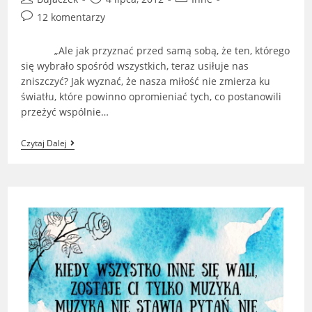
author:
published:
category:
Post
12 komentarzy
comments:
„Ale jak przyznać przed samą sobą, że ten, którego
się wybrało spośród wszystkich, teraz usiłuje nas
zniszczyć? Jak wyznać, że nasza miłość nie zmierza ku
światłu, które powinno opromieniać tych, co postanowili
przeżyć wspólnie…
Na
Czytaj Dalej
Przekór
Losowi…
(„Pod
Wiatr”
–
Ángeles
Caso)