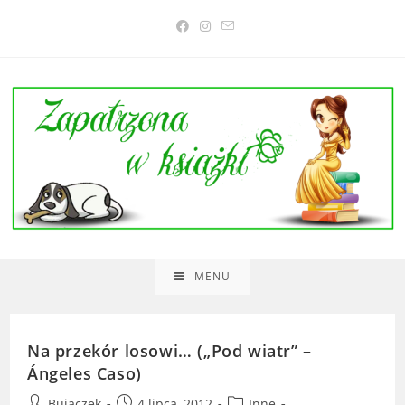
Skip
to
content
MENU
Na przekór losowi… („Pod wiatr” –
Ángeles Caso)
Post
Post
Post
Bujaczek
4 lipca, 2012
Inne