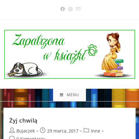
Skip
to
content
MENU
Żyj chwilą
Post
Post
Post
Bujaczek
29 marca, 2017
Inne
author:
published:
category:
Post
0 Komentarzy