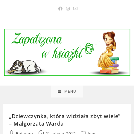
Skip
to
content
MENU
„Dziewczynka, która widziała zbyt wiele”
– Małgorzata Warda
Post
Post
Post
Bujaczek
21 lutego, 2012
Inne