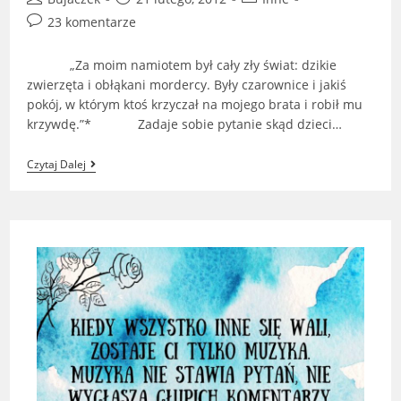
author:
published:
category:
Post
23 komentarze
comments:
„Za moim namiotem był cały zły świat: dzikie
zwierzęta i obłąkani mordercy. Były czarownice i jakiś
pokój, w którym ktoś krzyczał na mojego brata i robił mu
krzywdę.”* Zadaje sobie pytanie skąd dzieci…
„Dziewczynka,
Czytaj Dalej
Która
Widziała
Zbyt
Wiele”
–
Małgorzata
Warda