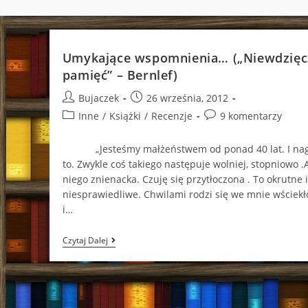
Umykające wspomnienia… („Niewdzięc
pamięć” – Bernlef)
Post
Post
Bujaczek
26 września, 2012
author:
published:
Post
Post
Inne
/
Książki
/
Recenzje
9 komentarzy
category:
comments:
„Jesteśmy małżeństwem od ponad 40 lat. I nag
to. Zwykle coś takiego następuje wolniej, stopniowo .
niego znienacka. Czuję się przytłoczona . To okrutne i
niesprawiedliwe. Chwilami rodzi się we mnie wściekł
i…
Umykające
Czytaj Dalej
Wspomnienia…
(„Niewdzięczna
Pamięć”
–
Bernlef)