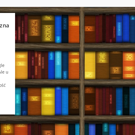
zna
le
Ale u
ość