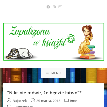
Skip
to
content
MENU
“Nikt nie mówił, że będzie łatwo”*
Post
Post
Post
Bujaczek
25 marca, 2013
Inne
author:
published:
category:
Post
6 komentarzy