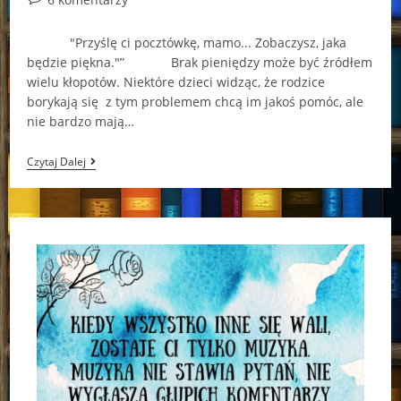
comments:
"Przyślę ci pocztówkę, mamo... Zobaczysz, jaka
będzie piękna."” Brak pieniędzy może być źródłem
wielu kłopotów. Niektóre dzieci widząc, że rodzice
borykają się z tym problemem chcą im jakoś pomóc, ale
nie bardzo mają…
“Nikt
Czytaj Dalej
Nie
Mówił,
Że
Będzie
Łatwo”*