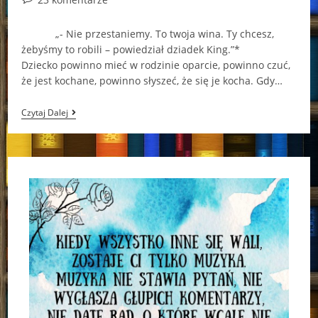
comments:
„- Nie przestaniemy. To twoja wina. Ty chcesz,
żebyśmy to robili – powiedział dziadek King.”*
Dziecko powinno mieć w rodzinie oparcie, powinno czuć,
że jest kochane, powinno słyszeć, że się je kocha. Gdy…
„Jak
Czytaj Dalej
Ona
Mogła?”
–
Dana
Fowley