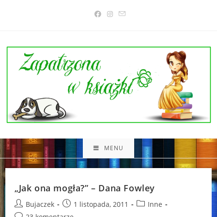
Skip
to
content
MENU
„Jak ona mogła?” – Dana Fowley
Post
Post
Post
Bujaczek
1 listopada, 2011
Inne
author:
published:
category:
Post
23 komentarze