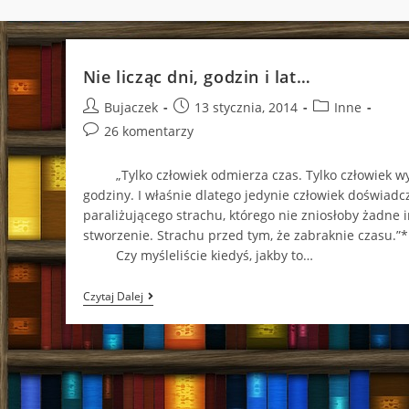
Nie licząc dni, godzin i lat…
Post
Post
Post
Bujaczek
13 stycznia, 2014
Inne
author:
published:
category:
Post
26 komentarzy
comments:
„Tylko człowiek odmierza czas. Tylko człowiek wy
godziny. I właśnie dlatego jedynie człowiek doświadc
paraliżującego strachu, którego nie zniosłoby żadne 
stworzenie. Strachu przed tym, że zabraknie czasu.”*
Czy myśleliście kiedyś, jakby to…
Nie
Czytaj Dalej
Licząc
Dni,
Godzin
I
Lat…