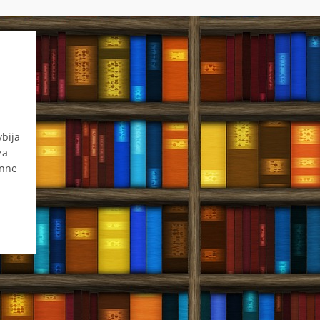
bija
za
inne